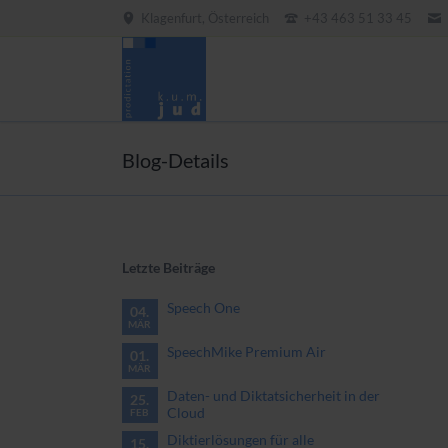
Klagenfurt, Österreich
+43 463 51 33 45
EN
Blog-Details
Letzte Beiträge
Speech One
04.
MÄR
SpeechMike Premium Air
01.
MÄR
Daten- und Diktatsicherheit in der
25.
Cloud
FEB
Diktierlösungen für alle
15.