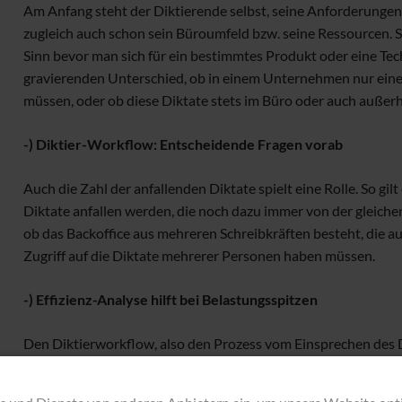
Am Anfang steht der Diktierende selbst, seine Anforderungen
zugleich auch schon sein Büroumfeld bzw. seine Ressourcen. S
Sinn bevor man sich für ein bestimmtes Produkt oder eine Tec
gravierenden Unterschied, ob in einem Unternehmen nur eine
müssen, oder ob diese Diktate stets im Büro oder auch außerh
-) Diktier-Workflow: Entscheidende Fragen vorab
Auch die Zahl der anfallenden Diktate spielt eine Rolle. So gil
Diktate anfallen werden, die noch dazu immer von der gleiche
ob das Backoffice aus mehreren Schreibkräften besteht, die
Zugriff auf die Diktate mehrerer Personen haben müssen.
-) Effizienz-Analyse hilft bei Belastungsspitzen
Den Diktierworkflow, also den Prozess vom Einsprechen des D
Schriftstück vorab genau unter die Lupe zu nehmen, hilft auch 
Und davon gibt es genug! Hier die Kosten zu senken und als