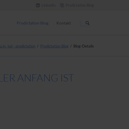
LinkedIn
Prodictation Blog
Navigation
überspringen
Prodictation Blog
Kontakt
u.m. jud - prodictation
Prodictation Blog
Blog-Details
LLER ANFANG IST