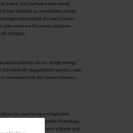
 an Hard- und Software aber damit
ich hier Klarheit zu verschaffen macht
hnologie entscheidet. Es macht einen
r, oder mehrere Personen diktieren
alb erfolgen.
t es abzuschätzen, ob nur einige wenige
n Schreibkraft abgearbeitet werden, oder
 auch von außerhalb des Unternehmens
iktats bis zum fertig vorliegenden
bei der Ortung freiliegender Potentiale.
 Unternehmen entsprechend schlank und